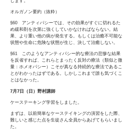
します。
オルガノン要約（抜粋）
§60 アンティパシーでは、その効果がすぐに切れるた
め緩和剤を次第に強くしていかなければならない。結
果、より重い他の病が発生する。もしくは治癒不可能な
状態や生命に危険な状態が生じ、決して治癒しない。
§61 このようなアンティパシー的な療法の悲惨な結果
を反省すれば、これらとまったく反対の療法（類似と微
量：ホメオパシー）こそが真なる持続的な療法であるこ
とがわかったはずである。しかしこれまで誰も気づくこ
とはなかった。
7月7日（日）野村講師
ケーステーキング学習をしました。
まずは、以前簡単なケーステイキングの演習をした際、
難しいと感じた点を生徒さん全員からあげてもらいまし
た。