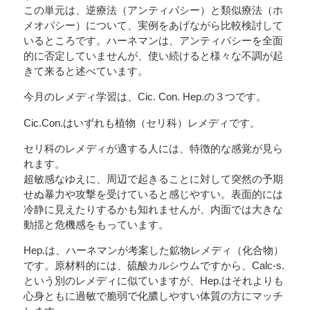
この単元は、逆療法（アンティパシー）と類似療法（ホ
メオパシー）について、実例をあげながら比較検討して
いるところです。ハーネマンは、アンティパシーを全面
的に否定していませんが、使い続けると様々な不調が起
きて来ると述べています。
今月のレメディ学習は、Cic. Con. Hep.の３つです。
Cic.Con.はいずれも植物（セリ科）レメディです。
セリ科のレメディが適する人には、特徴的な感覚が見ら
れます。
超敏感なゆえに、周辺で起きることに対して突然の予期
せぬ暴力や攻撃を受けていると感じやすい。表面的には
冷静に見えたりするかも知れませんが、内面では大きな
動揺と危機感をもっています。
Hep.は、ハーネマンが考案した鉱物レメディ（化合物）
です。原材料的には、硫酸カルシウムですから、Calc-s.
という別のレメディに似ていますが、Hep.はそれよりも
心身ともに過敏で脆弱で化膿しやすい体質の方にマッチ