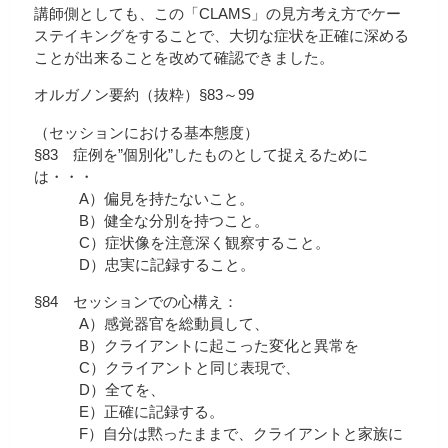
講師側としても、この「CLAMS」の見方考え方でケー
ステイキングをすることで、大切な症状を正確に深める
ことが出来ることを改めて確認できました。
オルガノン要約（抜粋）§83～99
（セッションにおける基本態度）
§83 症例を”個別化”したものとして捉えるために
は・・・
A）偏見を持たないこと。
B）健全な分別を持つこと。
C）症状像を注意深く観察すること。
D）忠実に記録すること。
§84 セッションでの心構え：
A）感覚器官を総動員して、
B）クライアントに起こった変化と異常を
C）クライアントと同じ表現で、
D）全てを、
E）正確に記録する。
F）自分は黙ったままで、クライアントと家族に