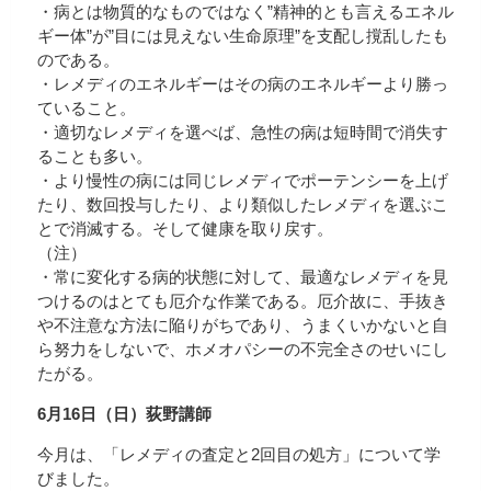
・病とは物質的なものではなく”精神的とも言えるエネル
ギー体”が”目には見えない生命原理”を支配し撹乱したも
のである。
・レメディのエネルギーはその病のエネルギーより勝っ
ていること。
・適切なレメディを選べば、急性の病は短時間で消失す
ることも多い。
・より慢性の病には同じレメディでポーテンシーを上げ
たり、数回投与したり、より類似したレメディを選ぶこ
とで消滅する。そして健康を取り戻す。
（注）
・常に変化する病的状態に対して、最適なレメディを見
つけるのはとても厄介な作業である。厄介故に、手抜き
や不注意な方法に陥りがちであり、うまくいかないと自
ら努力をしないで、ホメオパシーの不完全さのせいにし
たがる。
6月16日（日）荻野講師
今月は、「レメディの査定と2回目の処方」について学
びました。