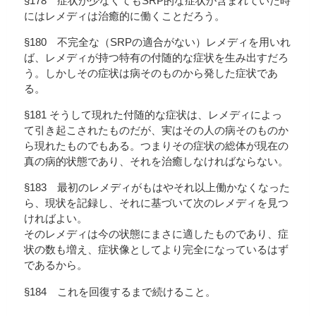
§178 症状が少なくてもSRP的な症状が含まれていた時
にはレメディは治癒的に働くことだろう。
§180 不完全な（SRPの適合がない）レメディを用いれ
ば、レメディが持つ特有の付随的な症状を生み出すだろ
う。しかしその症状は病そのものから発した症状であ
る。
§181 そうして現れた付随的な症状は、レメディによっ
て引き起こされたものだが、実はその人の病そのものか
ら現れたものでもある。つまりその症状の総体が現在の
真の病的状態であり、それを治癒しなければならない。
§183 最初のレメディがもはやそれ以上働かなくなった
ら、現状を記録し、それに基づいて次のレメディを見つ
ければよい。
そのレメディは今の状態にまさに適したものであり、症
状の数も増え、症状像としてより完全になっているはず
であるから。
§184 これを回復するまで続けること。