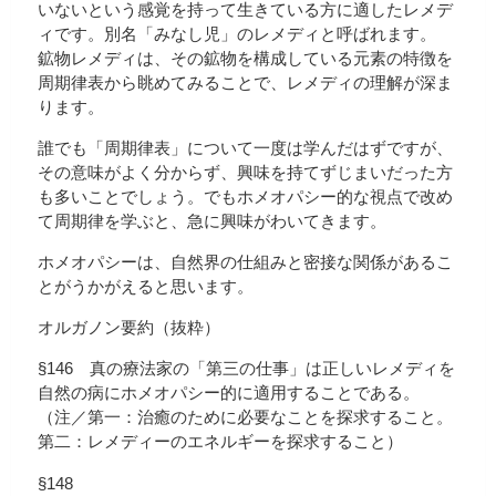
いないという感覚を持って生きている方に適したレメデ
ィです。別名「みなし児」のレメディと呼ばれます。
鉱物レメディは、その鉱物を構成している元素の特徴を
周期律表から眺めてみることで、レメディの理解が深ま
ります。
誰でも「周期律表」について一度は学んだはずですが、
その意味がよく分からず、興味を持てずじまいだった方
も多いことでしょう。でもホメオパシー的な視点で改め
て周期律を学ぶと、急に興味がわいてきます。
ホメオパシーは、自然界の仕組みと密接な関係があるこ
とがうかがえると思います。
オルガノン要約（抜粋）
§146 真の療法家の「第三の仕事」は正しいレメディを
自然の病にホメオパシー的に適用することである。
（注／第一：治癒のために必要なことを探求すること。
第二：レメディーのエネルギーを探求すること）
§148