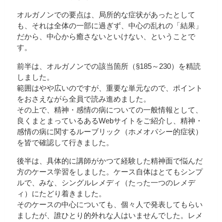
オルガノンでの要点は、局所的な症状があったとして
も、それは全体の一部に過ぎず、中心の乱れの「結果」
だから、中心から癒さないといけない、ということで
す。
前半は、オルガノンでの該当箇所（§185～230）を精読
しました。
範囲はやや広いのですが、重要な単元なので、ポイント
をおさえながら全員で読み進めました。
その上で、精神・感情の病についての一般情報として、
良くまとまっているあるWebサイトをご紹介し、精神・
感情の病に関するルーブリック（ホメオパシー的症状）
を皆で確認して行きました。
後半は、具体的に講師がかつて経験した精神面で悩んだ
方のケース学習をしました。ケース自体はとてもシンプ
ルで、みな、シングルレメディ（たった一つのレメデ
ィ）にたどり着きました。
そのケースの中心についても、個々人で発表してもらい
ましたが、誰ひとり的外れな人はいませんでした。レメ