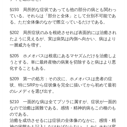
§193 局所的な症状であっても他の部分の病とも関わっ
ている。それらは「部分と全体」として分別不可能であ
る。ただ全体像のなかで際立っているだけである。
§202 局所症状のみを根絶させれば表面的には治癒され
たように見えるが、実は病気は内側へ向かい、病はより
一層威力を増す。
§205 ホメオパスは根底にあるマヤズムだけを治癒しよ
うとする。単に最終産物の病巣を切除すると病はより悪
化することもある。
§209 第一の処方：その次に、ホメオパスは患者の症
状、特にSRPから症状像を完全に描いてから初めて最初
のレメディを選び出す。
§210 一面的な病は全てプソラに属すが、症状が一面的
なので治癒は困難である。感情・精神的病もこの種のも
のである。
治癒を成功させるには症状の全体像のなかに、感情・精
神の状態をも記入しなければならない。しかしそれは変