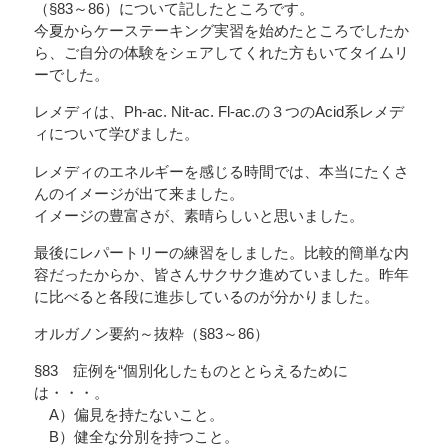
（§83～86）について記したところです。
今夏からケーステーキング実習を始めたところでしたか
ら、ご自分の体験をシェアしてくれた方もいてタイムリ
ーでした。
レメディは、Ph-ac. Nit-ac. Fl-ac.の３つのAcid系レメデ
ィについて学びました。
レメディのエネルギーを感じる時間では、本当にたくさ
んのイメージが出て来ました。
イメージの豊富さが、素晴らしいと思いました。
最後にレパートリーの練習をしました。比較的簡単な内
容だったからか、皆さんサクサク進めていました。昨年
に比べると各段に進歩しているのが分かりました。
オルガノン要約～抜粋（§83～86）
§83 症例を“個別化したものととらえるために
は・・・。
A）偏見を持たないこと。
B）健全な分別を持つこと。