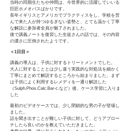
当時の同期生たちや仲間は、今世界的に活躍していいる
巨匠ホメオパスばかりです。
長年イギリスとアメリカでプラクティスをし、学校を営
んで来た人が持つゆるぎない姿勢と、とても温かく丁寧
な解説に参加者全員が魅了されました。
後で講義ノートを復習した生徒さんの話では、その内容
の濃さに圧倒されたようです。
＜1日目＞
講義の導入は、子供に対するトリートメントでした。
大人に対することとは少し違う実践的な対処法を細かく
丁寧にまとめて解説するところから始まりました。まず
は子供によく利用するレメディを一通り解説した
（Sulph.Phos.Calc.Bar-c.など）後、ケース学習に入りま
した
最初のビデオケースでは、少し閉鎖的な男の子が登場し
ました。
話を聞き出すことが難しい子供に対して、どうアプロー
チしたら良いのかを教えていただきました。