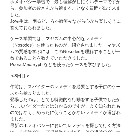
ホメオパシー学習で、最も理解がしにくいテーマですか
ら、参加者の皆さんから留まることなく質問が出て来ま
した。
Jo先生は、困るどころか微笑みながら心から楽しそうに
答えておられました。
ケース学習では、マヤズムの中心的なレメディ
（Nosodes）を使ったものが、紹介されました。マヤズ
ムの質感を学ぶには、このNosodesを理解することが一
番であることを教えていただきました。
Psora.Med.Syph.などを使ったケースを学びました。
＜3日目＞
午前は、スパイダーのレメディを必要とする子供のケー
スから始まりました。
登場したのは、とても特徴的な行動をする子供でしたか
ら、スパイダーだとは分かるのですが、よく知られたも
のではなく、めったに使うことがないレメディが選ばれ
ました。
最新のホメオパシーにおいてレメディを探して行く方法
は、まずはグル―プで見当をつけて、その後そのグルー