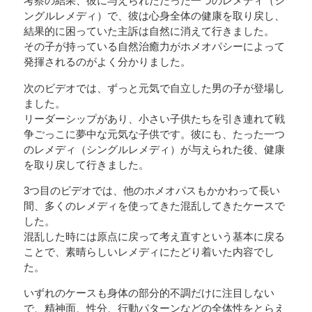
考察の結果、彼に与えられたたった一つのレメディ（シ
ングルレメディ）で、彼は心身全体の健康を取り戻し、
結果的に困っていた主訴は自然に消えて行きました。
その子が持っている自然治癒力がホメオパシーによって
発揮されるのがよく分かりました。
次のビデオでは、ずっと元気で自立した男の子が登場し
ました。
リーダーシップがあり、小さい子供たちを引き連れて戦
争ごっこに夢中な元気な子供です。彼にも、たった一つ
のレメディ（シングルレメディ）が与えられた後、健康
を取り戻して行きました。
3つ目のビデオでは、他のホメオパスもかかわって長い
間、多くのレメディを使ってきた混乱してきたケースで
した。
混乱した時には原点に戻って考え直すという基本に戻る
ことで、素晴らしいレメディにたどり着いた内容でし
た。
いずれのケースも身体の部分的不調だけに注目しない
で、精神面、性分、行動パターンなどの全体性をとらえ