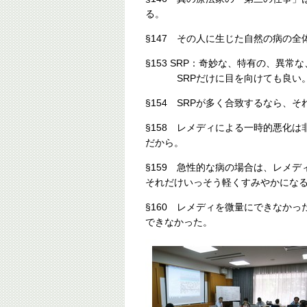
る。
§147 その人に生じた自然の病の
§153 SRP：奇妙な、特有の、異常
SRPだけに目を向けても良い。
§154 SRPが多く合致するなら、
§158 レメディによる一時的悪化
だから。
§159 急性的な病の場合は、レメ
それだけいっそう軽くすみやかにな
§160 レメディを微量にできなか
できなかった。