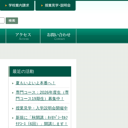
お問い合わせ
専門コースお問い合わせ
専門コース入学お申し込み
個人セッション
最近の活動
夏もいよいよ本番へ！
専門コース：2026年度生（専
門コース19期生）募集中！
授業見学・入学説明会開催中
新規に「秋開講：ﾎﾒｵﾊﾟｼｰｾﾙﾌ
ｹｱｺｰｽ（6回）」開講します！