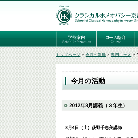
ごあいさつ
３つの基本理念
講師紹介
国際セミナー
ある日の学校生活（写真）
推薦者の声
よくあるご質問
予定表
はじめてのホメオパ
セルフケアコース
専門コース（4年制
専門コース（通信）
専門コース編入制度
トップページ
>
今月の活動
>
専門コース
>
今月の活動
2012年8月講義（３年生）
8月4日（土）荻野千恵美講師