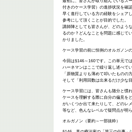
最初に、皆さんが取り組んでいるス
付きのケース学習）の進捗状況を確
早く進行している方の経験をシェア
参考にして頂くことが目的でした。
講師陣としても皆さんが、どのよう
るのか？どんなことを問題に感じて
かりました。
ケース学習の前に恒例のオルガノン
今回は§146～160です。この単
ハーネマンはここで繰り返し述べて
「原物質よりも薄めて叩いたものの方（P
そして「利用回数は出来るだけ少な
ケース学習には、皆さんも随分と慣
ケースを理解する際に自分の偏見を
がいくつか出て来たりして、どのレ
等など、色んなレベルで疑問点が明
オルガノン（要約～一部抜粋）
§146 真の療法家の「第三の仕事