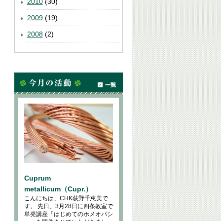
2010
(30)
2009
(19)
2008
(2)
Cuprum
metallicum（Cupr.）
こんにちは、CHK荻野千恵美で
す。 先日、3月28日に四条教室で
単発講座「はじめてのホメオパシ