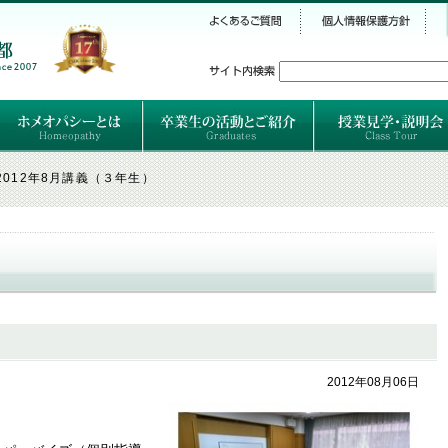
シー
）
ホメオパシーとは
クラシカルホメオパシーとは
オルガノンとは
ハーネマンの人生
ハーネマン以後のホメオパス
レメディの使い方ABC
卒業生のご紹介
卒業生の活動
2012年8月講義（３年生）
2012年08月06日