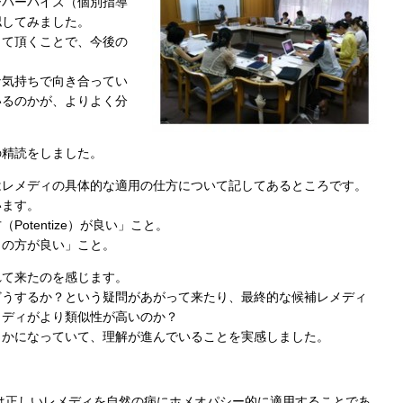
ーパーバイズ（個別指導
認してみました。
して頂くことで、今後の
な気持ちで向き合ってい
いるのかが、よりよく分
の精読をしました。
元ではレメディの具体的な適用の仕方について記してあるところです。
います。
otentize）が良い」こと。
目の方が良い」こと。
れて来たのを感じます。
どうするか？という疑問があがって来たり、最終的な候補レメディ
メディがより類似性が高いのか？
らかになっていて、理解が進んでいることを実感しました。
」は正しいレメディを自然の病にホメオパシー的に適用することであ