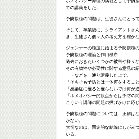
ホメオパシー原理の講義として予防
ての講義をした。
予防接種の問題は、生徒さんにとっ
そして、卒業後に、クライアントさ
き、生徒さん個々人の考え方を確か
ジェンナーの種痘に始まる予防接種
予防接種の理論と作用機序
過去におきたいくつかの被害や様々
その有効性や必要性に関する意見の
・・などを一通り講義した上で、
「そもそも予防とは一体何をするこ
「感染症に罹ると罹らないでは何が
「ホメオパシー的観点からは予防の
こういう講師の問題の投げかけに応
予防接種の問題については、正解は
かない。
大切なのは、固定的な結論にしがみ
いる。