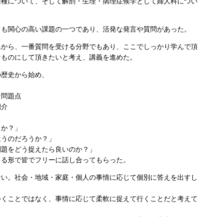
接種について、そして解剖・生理・病理症候学として婦人科につい
ても関心の高い課題の一つであり、活発な発言や質問があった。
んから、一番質問を受ける分野でもあり、ここでしっかり学んで頂
なものにして頂きたいと考え、講義を進めた。
の歴史から始め、
な問題点
紹介
とか？」
違うのだろうか？」
問題をどう捉えたら良いのか？」
じる形で皆でフリーに話し合ってもらった。
ない。社会・地域・家庭・個人の事情に応じて個別に答えを出すし
つくことではなく、事情に応じて柔軟に捉えて行くことだと考えて