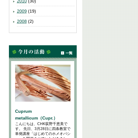
2010
(30)
2009
(19)
2008
(2)
Cuprum
metallicum（Cupr.）
こんにちは、CHK荻野千恵美で
す。 先日、3月28日に四条教室で
単発講座「はじめてのホメオパシ