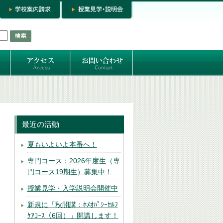
お問い合わせ
専門コースお問い合わせ
専門コース入学お申し込み
個人セッション
最近の活動
夏もいよいよ本番へ！
専門コース：2026年度生（専
門コース19期生）募集中！
授業見学・入学説明会開催中
新規に「秋開講：ﾎﾒｵﾊﾟｼｰｾﾙﾌ
ｹｱｺｰｽ（6回）」開講します！