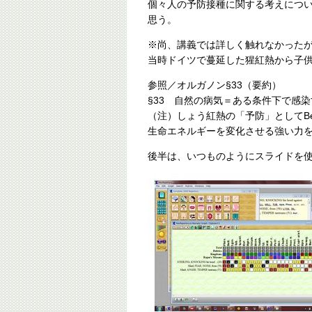
個々人の予防接種に関する考えにつ
思う。
※尚、講義では詳しく触れなかった
当時ドイツで蔓延した猩紅熱から子
参照／オルガノン§33（要約）
§33 自然の病気＝ある条件下で感
（注）しょう紅熱の「予防」としてB
生命エネルギーを変化させる強い力
後半は、いつものようにスライドを