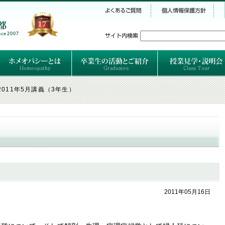
シー
）
ホメオパシーとは
クラシカルホメオパシーとは
オルガノンとは
ハーネマンの人生
ハーネマン以後のホメオパス
レメディの使い方ABC
卒業生のご紹介
卒業生の活動
2011年5月講義（3年生）
2011年05月16日