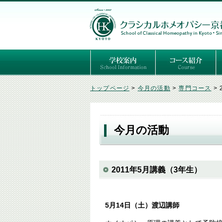
ごあいさつ
３つの基本理念
講師紹介
国際セミナー
ある日の学校生活（写真）
推薦者の声
よくあるご質問
予定表
はじめてのホメオパ
セルフケアコース
専門コース（4年制
専門コース（通信）
専門コース編入制度
トップページ
>
今月の活動
>
専門コース
>
今月の活動
2011年5月講義（3年生）
5月14日（土）渡辺講師