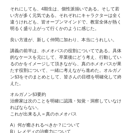
それにしても、4期生は、個性派揃いである。そして若
い方が多く元気である。それぞれにキャラクターは全く
違うけれども、皆オープンマインドで、教室全体が熱く
明るく盛り上がって行くかのように感じた。
良い方達が、新しく仲間に加わり、本当にうれしい。
講義の前半は、ホメオパスの役割についてである。具体
的なケースを元にして、卒業後にどう考え、行動してい
るのかをイメージして頂きながら、真のホメオパスが果
たす役割について、一緒に考えながら進めた。オルガノ
ン§3をそのまとめとして、皆さんの目標を明確化して終
えた。
オルガノン§3要約
治療家は次のことを明確に認識・知覚・洞察していなけ
ればならない。
これが出来る人＝真のホメオパス
A）何が癒されるべきか？について
B）レメディの治癒力について