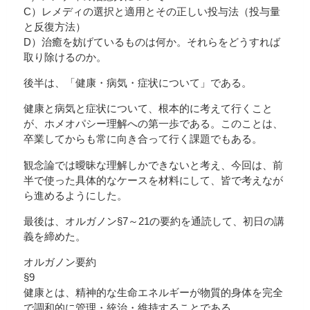
C）レメディの選択と適用とその正しい投与法（投与量
と反復方法）
D）治癒を妨げているものは何か。それらをどうすれば
取り除けるのか。
後半は、「健康・病気・症状について」である。
健康と病気と症状について、根本的に考えて行くこと
が、ホメオパシー理解への第一歩である。このことは、
卒業してからも常に向き合って行く課題でもある。
観念論では曖昧な理解しかできないと考え、今回は、前
半で使った具体的なケースを材料にして、皆で考えなが
ら進めるようにした。
最後は、オルガノン§7～21の要約を通読して、初日の講
義を締めた。
オルガノン要約
§9
健康とは、精神的な生命エネルギーが物質的身体を完全
で調和的に管理・統治・維持することである。