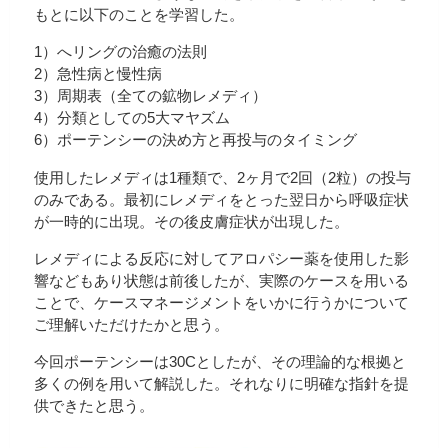
もとに以下のことを学習した。
1）へリングの治癒の法則
2）急性病と慢性病
3）周期表（全ての鉱物レメディ）
4）分類としての5大マヤズム
6）ポーテンシーの決め方と再投与のタイミング
使用したレメディは1種類で、2ヶ月で2回（2粒）の投与
のみである。最初にレメディをとった翌日から呼吸症状
が一時的に出現。その後皮膚症状が出現した。
レメディによる反応に対してアロパシー薬を使用した影
響などもあり状態は前後したが、実際のケースを用いる
ことで、ケースマネージメントをいかに行うかについて
ご理解いただけたかと思う。
今回ポーテンシーは30Cとしたが、その理論的な根拠と
多くの例を用いて解説した。それなりに明確な指針を提
供できたと思う。