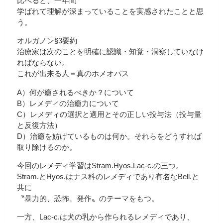
比べると、一年間
学ばれて理解が深まっていることを実感されたことと思
う。
オルガノン§3要約
治療家は次のことを明確に認識・知覚・洞察していなけ
ればならない。
これが出来る人＝真のホメオパス
A）何が癒されるべきか？について
B）レメディの治癒力について
C）レメディの選択と適用とその正しい投与法（投与量
と反復方法）
D）治癒を妨げているものは何か。それらをどうすれば
取り除けるのか。
今回のレメディ学習はStram.Hyos.Lac-c.の三つ。
Stram.とHyos.はナス科のレメディであり有名なBell.と
共に
〝暴力的、恐怖、発作〟のテーマをもつ。
一方、Lac-c.は犬の乳から作られるレメディであり、