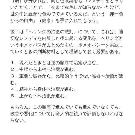
（病）が分かれば、同じ色眼鏡をもつレメディをとって
いただくことで、「今まで赤色しか知らなかったけど、
世の中は豊かな色彩でできているんだ」という「赤一色
からの自由」（健康）を手に入れてもらう。
後半は「ヘリングの治癒の法則」について。これは、適
切なレメディを内服した後に起こる変化を、ヘリングと
いうホメオパスがまとめたもの。ホメオパシーを実践し
ていくときの判断材料として理解しておく必要がある。
１．現れたときとは逆の順序で治癒が進む。
２．中枢から末梢へ治癒が進む。
３．重要な臓器から、比較的そうでない臓器へ治癒が進
む。
４．精神から身体へ治癒が進む。
５．上から下へ治癒が進む。
もちろん、この順序で進んでいても進んでいなくても、
改善や悪化については全人的な視点で評価しなければな
らない。