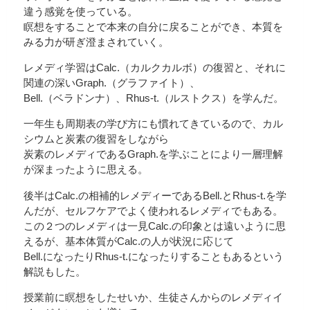
違う感覚を使っている。
瞑想をすることで本来の自分に戻ることができ、本質を
みる力が研ぎ澄まされていく。
レメディ学習はCalc.（カルクカルボ）の復習と、それに
関連の深いGraph.（グラファイト）、
Bell.（ベラドンナ）、Rhus-t.（ルストクス）を学んだ。
一年生も周期表の学び方にも慣れてきているので、カル
シウムと炭素の復習をしながら
炭素のレメディであるGraph.を学ぶことにより一層理解
が深まったように思える。
後半はCalc.の相補的レメディーであるBell.とRhus-t.を学
んだが、セルフケアでよく使われるレメディでもある。
この２つのレメディは一見Calc.の印象とは遠いように思
えるが、基本体質がCalc.の人が状況に応じて
Bell.になったりRhus-t.になったりすることもあるという
解説もした。
授業前に瞑想をしたせいか、生徒さんからのレメディイ