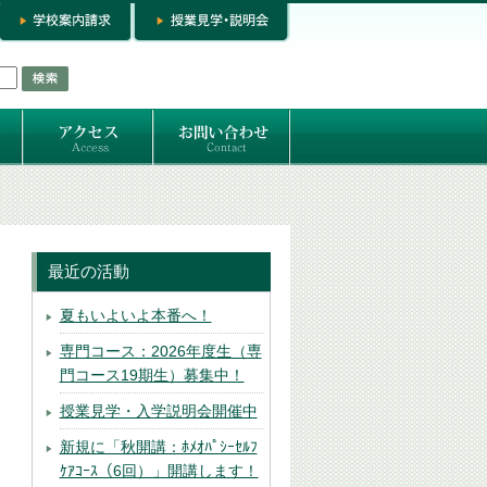
お問い合わせ
専門コースお問い合わせ
専門コース入学お申し込み
個人セッション
最近の活動
夏もいよいよ本番へ！
専門コース：2026年度生（専
門コース19期生）募集中！
授業見学・入学説明会開催中
新規に「秋開講：ﾎﾒｵﾊﾟｼｰｾﾙﾌ
ｹｱｺｰｽ（6回）」開講します！