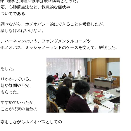
剖生理学と病理症候学は最終講義となった。
対応、心肺蘇生法など、救急的な症状や
についてである。
を調べながら、ホメオパシー的にできることを考察したが、
受診しなければいけない。
て、ハーネマンのいう、ファンダメンタルコーズや
のホメオパス、ミッシャノーランドのケースを交えて、解説した。
義をした。
とりかかっている。
問題や疑問や不安、
てもらった。
をすすめていったが、
くことが将来の自分の
模索をしながらホメオパスとしての