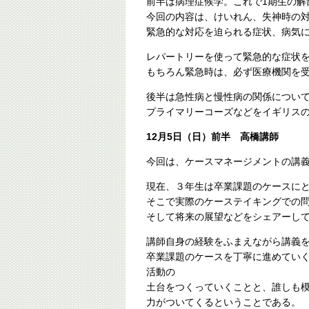
前半は病理症候学。これで1期生の解
今回の内容は、けいれん、失神時の
緊急的な対応を迫られる症状、病気
レパートリーを使って緊急的な症状
もちろん緊急時は、必ず医療機関を
後半は急性病と慢性病の関係につい
プライマリーコーズなどをイギリス
12月5日（日）前半 高橋講師
今回は、ケースマネージメントの講
現在、３年生は卒業課題のケースに
そこで実際のケーステイキングでの
そして将来の展望などをシェアーし
講師自身の経験をふまえながら講義
卒業課題のケースを丁寧に進めてい
活動の
土台をつくっていくことと、誰しも
力がついてくるということである。