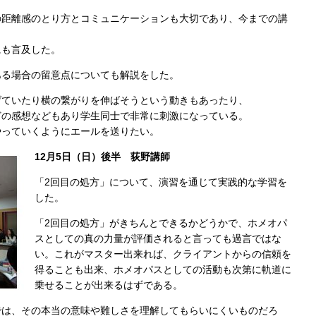
の距離感のとり方とコミュニケーションも大切であり、今までの講
にも言及した。
ある場合の留意点についても解説をした。
げていたり横の繋がりを伸ばそうという動きもあったり、
どの感想などもあり学生同士で非常に刺激になっている。
やっていくようにエールを送りたい。
12月5日（日）後半 荻野講師
「2回目の処方」について、演習を通じて実践的な学習を
した。
「2回目の処方」がきちんとできるかどうかで、ホメオパ
スとしての真の力量が評価されると言っても過言ではな
い。これがマスター出来れば、クライアントからの信頼を
得ることも出来、ホメオパスとしての活動も次第に軌道に
乗せることが出来るはずである。
では、その本当の意味や難しさを理解してもらいにくいものだろ