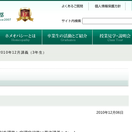
シー
）
ホメオパシーとは
クラシカルホメオパシーとは
オルガノンとは
ハーネマンの人生
ハーネマン以後のホメオパス
レメディの使い方ABC
卒業生のご紹介
卒業生の活動
2010年12月講義（3年生）
2010年12月06日