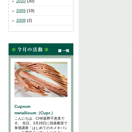
2010
(30)
2009
(19)
2008
(2)
Cuprum
metallicum（Cupr.）
こんにちは、CHK荻野千恵美で
す。 先日、3月28日に四条教室で
単発講座「はじめてのホメオパシ