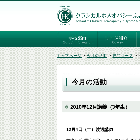
ごあいさつ
３つの基本理念
講師紹介
国際セミナー
ある日の学校生活（写真）
推薦者の声
よくあるご質問
予定表
はじめてのホメオパ
セルフケアコース
専門コース（4年制
専門コース（通信）
専門コース編入制度
トップページ
>
今月の活動
>
専門コース
>
今月の活動
2010年12月講義（3年生）
12月4日（土）渡辺講師