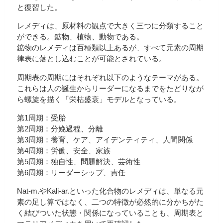
と復習した。
レメディは、原材料の観点で大きく三つに分類すること
ができる。鉱物、植物、動物である。
鉱物のレメディは百種類以上あるが、すべて元素の周期
律表に落とし込むことが可能とされている。
周期表の周期にはそれぞれ以下のようなテーマがある。
これらは人の誕生からリーダーになるまでをたどりなが
ら螺旋を描く「栄枯盛衰」モデルとなっている。
第1周期：受胎
第2周期：分娩過程、分離
第3周期：養育、ケア、アイデンティティ、人間関係
第4周期：労働、安全、家族
第5周期：独自性、問題解決、芸術性
第6周期：リーダーシップ、責任
Nat-m.やKali-ar.といった化合物のレメディは、単なる元
素の足し算ではなく、二つの特徴が必然的に分かちがた
く結びついた状態・関係になっていることも、周期表と