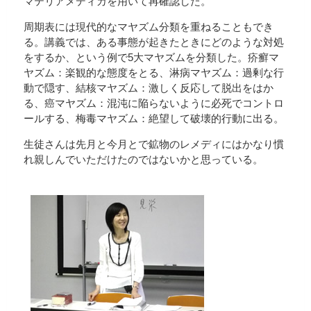
マテリアメディカを用いて再確認した。
周期表には現代的なマヤズム分類を重ねることもでき
る。講義では、ある事態が起きたときにどのような対処
をするか、という例で5大マヤズムを分類した。疥癬マ
ヤズム：楽観的な態度をとる、淋病マヤズム：過剰な行
動で隠す、結核マヤズム：激しく反応して脱出をはか
る、癌マヤズム：混沌に陥らないように必死でコントロ
ールする、梅毒マヤズム：絶望して破壊的行動に出る。
生徒さんは先月と今月とで鉱物のレメディにはかなり慣
れ親しんでいただけたのではないかと思っている。