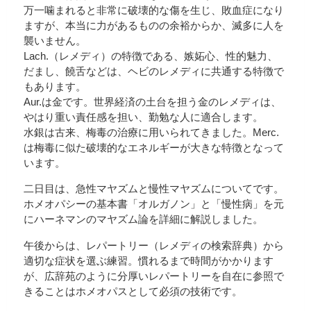
万一噛まれると非常に破壊的な傷を生じ、敗血症になり
ますが、本当に力があるものの余裕からか、滅多に人を
襲いません。
Lach.（レメディ）の特徴である、嫉妬心、性的魅力、
だまし、饒舌などは、ヘビのレメディに共通する特徴で
もあります。
Aur.は金です。世界経済の土台を担う金のレメディは、
やはり重い責任感を担い、勤勉な人に適合します。
水銀は古来、梅毒の治療に用いられてきました。Merc.
は梅毒に似た破壊的なエネルギーが大きな特徴となって
います。
二日目は、急性マヤズムと慢性マヤズムについてです。
ホメオパシーの基本書「オルガノン」と「慢性病」を元
にハーネマンのマヤズム論を詳細に解説しました。
午後からは、レパートリー（レメディの検索辞典）から
適切な症状を選ぶ練習。慣れるまで時間がかかります
が、広辞苑のように分厚いレパートリーを自在に参照で
きることはホメオパスとして必須の技術です。