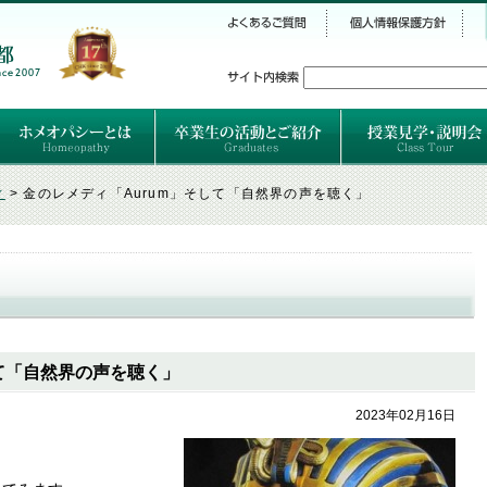
シー
）
ホメオパシーとは
クラシカルホメオパシーとは
オルガノンとは
ハーネマンの人生
ハーネマン以後のホメオパス
レメディの使い方ABC
卒業生のご紹介
卒業生の活動
ィ
>
金のレメディ「Aurum」そして「自然界の声を聴く」
して「自然界の声を聴く」
2023年02月16日