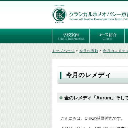
ごあいさつ
３つの基本理念
講師紹介
国際セミナー
ある日の学校生活（写真）
推薦者の声
よくあるご質問
予定表
はじめてのホメオパ
セルフケアコース
専門コース（4年制
専門コース（通信）
専門コース編入制度
トップページ
>
今月の活動
>
今月のレメデ
今月のレメディ
金のレメディ「Aurum」そ
こんにちは、CHKの荻野哲也です。