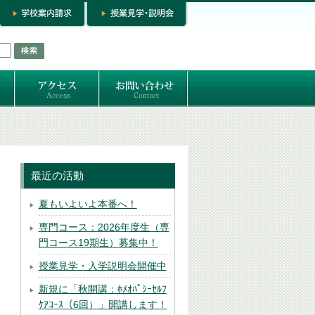
お問い合わせ
専門コースお問い合わせ
専門コース入学お申し込み
個人セッション
最近の活動
夏もいよいよ本番へ！
専門コース：2026年度生（専
門コース19期生）募集中！
授業見学・入学説明会開催中
新規に「秋開講：ﾎﾒｵﾊﾟｼｰｾﾙﾌ
ｹｱｺｰｽ（6回）」開講します！