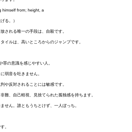
 himself from; height, a
投げる。）
解放される唯一の手段は、自殺です。
スタイルは、高いところからのジャンプです。
責や罪の意識を感じやすい人。
りに弱音を吐きません。
批判や反対されることには敏感です。
己非難、自己軽視、見捨てられた孤独感を持ちます。
来ません。誰ともうちとけず、一人ぼっち。
です。