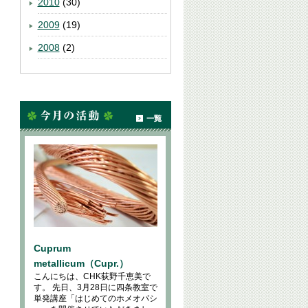
2010
(30)
2009
(19)
2008
(2)
Cuprum
metallicum（Cupr.）
こんにちは、CHK荻野千恵美で
す。 先日、3月28日に四条教室で
単発講座「はじめてのホメオパシ