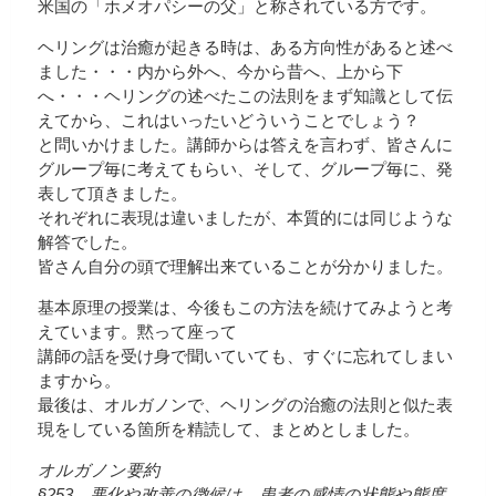
米国の「ホメオパシーの父」と称されている方です。
ヘリングは治癒が起きる時は、ある方向性があると述べ
ました・・・内から外へ、今から昔へ、上から下
へ・・・ヘリングの述べたこの法則をまず知識として伝
えてから、これはいったいどういうことでしょう？
と問いかけました。講師からは答えを言わず、皆さんに
グループ毎に考えてもらい、そして、グループ毎に、発
表して頂きました。
それぞれに表現は違いましたが、本質的には同じような
解答でした。
皆さん自分の頭で理解出来ていることが分かりました。
基本原理の授業は、今後もこの方法を続けてみようと考
えています。黙って座って
講師の話を受け身で聞いていても、すぐに忘れてしまい
ますから。
最後は、オルガノンで、ヘリングの治癒の法則と似た表
現をしている箇所を精読して、まとめとしました。
オルガノン要約
§253 悪化や改善の徴候は、患者の感情の状態や態度