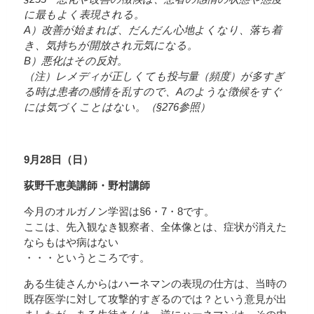
に最もよく表現される。
A）改善が始まれば、だんだん心地よくなり、落ち着
き、気持ちが開放され元気になる。
B）悪化はその反対。
（注）レメディが正しくても投与量（頻度）が多すぎ
る時は患者の感情を乱すので、Aのような徴候をすぐ
には気づくことはない。（§276参照）
9月28日（日）
荻野千恵美講師・野村講師
今月のオルガノン学習は§6・7・8です。
ここは、先入観なき観察者、全体像とは、症状が消えた
ならもはや病はない
・・・というところです。
ある生徒さんからはハーネマンの表現の仕方は、当時の
既存医学に対して攻撃的すぎるのでは？という意見が出