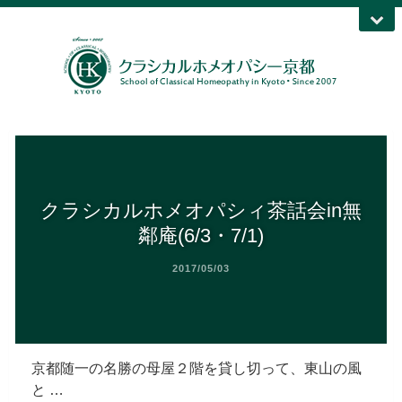
クラシカルホメオパシィ茶話会in無
鄰庵(6/3・7/1)
2017/05/03
京都随一の名勝の母屋２階を貸し切って、東山の風
と …