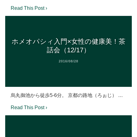
Read This Post ›
ホメオパシィ入門×女性の健康美！茶
話会（12/17）
2016/08/28
烏丸御池から徒歩5-6分。 京都の路地（ろぉじ） …
Read This Post ›