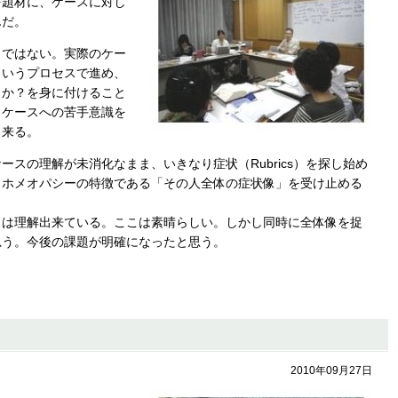
を題材に、ケースに対し
んだ。
とではない。実際のケー
ういうプロセスで進め、
くか？を身に付けること
、ケースへの苦手意識を
出来る。
スの理解が未消化なまま、いきなり症状（Rubrics）を探し始め
。ホメオパシーの特徴である「その人全体の症状像」を受け止める
スは理解出来ている。ここは素晴らしい。しかし同時に全体像を捉
思う。今後の課題が明確になったと思う。
2010年09月27日