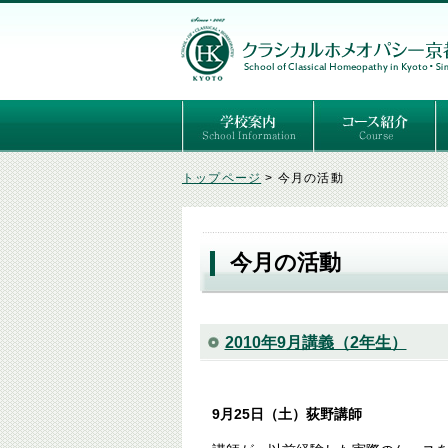
ごあいさつ
３つの基本理念
講師紹介
国際セミナー
ある日の学校生活（写真）
推薦者の声
よくあるご質問
予定表
はじめてのホメオパ
セルフケアコース
専門コース（4年制
専門コース（通信）
専門コース編入制度
トップページ
>
今月の活動
今月の活動
2010年9月講義（2年生）
9月25日（土）荻野講師