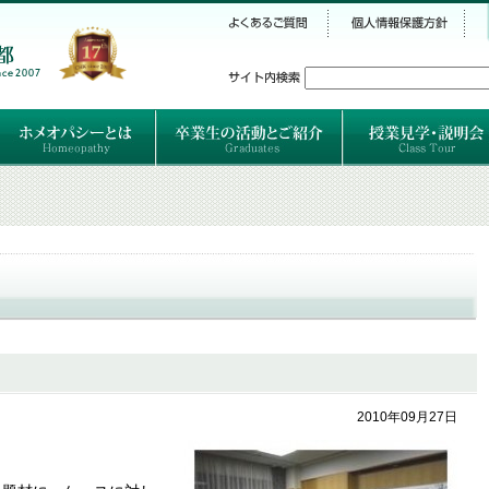
シー
）
ホメオパシーとは
クラシカルホメオパシーとは
オルガノンとは
ハーネマンの人生
ハーネマン以後のホメオパス
レメディの使い方ABC
卒業生のご紹介
卒業生の活動
2010年09月27日