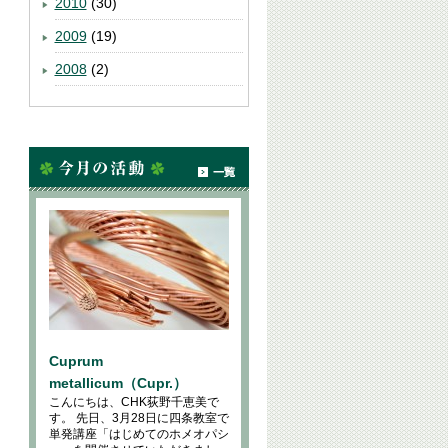
2010
(30)
2009
(19)
2008
(2)
Cuprum
metallicum（Cupr.）
こんにちは、CHK荻野千恵美で
す。 先日、3月28日に四条教室で
単発講座「はじめてのホメオパシ