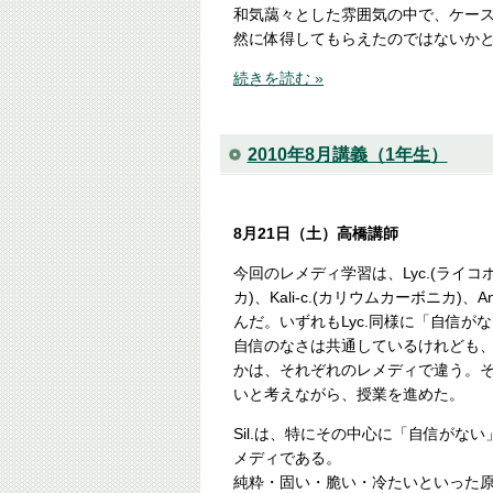
和気藹々とした雰囲気の中で、ケー
然に体得してもらえたのではないか
続きを読む »
2010年8月講義（1年生）
8月21日（土）高橋講師
今回のレメディ学習は、Lyc.(ライコポ
カ)、Kali-c.(カリウムカーボニカ)、
んだ。いずれもLyc.同様に「自信が
自信のなさは共通しているけれども
かは、それぞれのレメディで違う。
いと考えながら、授業を進めた。
Sil.は、特にその中心に「自信がな
メディである。
純粋・固い・脆い・冷たいといった