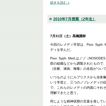
続きを読む »
2010年7月授業（2年生）
7月31日（土）高橋講師
今回のレメディ学習は、Psor. Syph. M
ディを学んだ。
Psor. Syph. Med.はノゾ（NOS
部の組織などから調製されたもので
（疥癬、淋病、梅毒）の名前がつい
いつものようにルブリクスから全体
いう学習と、三つのノゾレメディの
で、これらのレメディの内面にそれ
理解できたと思う。
同じような精神状態の言葉を発して