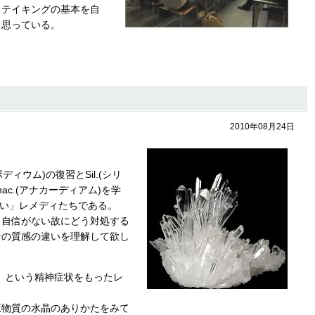
ステイキングの基本を自
と思っている。
2010年08月24日
ディウム)の復習とSil.(シリ
Anac.(アナカーディアム)を学
ない」レメディたちである。
、自信がない故にどう対処する
その質感の違いを理解して欲し
い」という精神症状をもったレ
原物質の水晶のありかたをみて