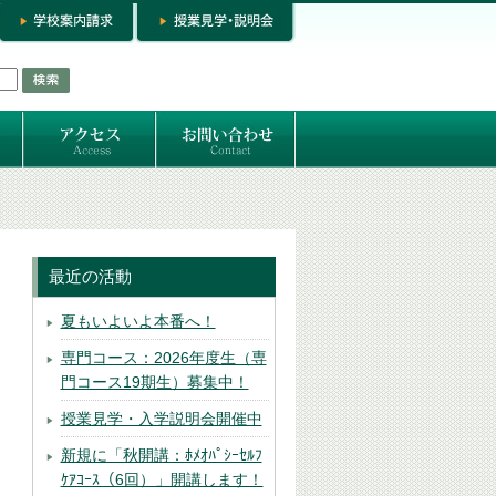
お問い合わせ
専門コースお問い合わせ
専門コース入学お申し込み
個人セッション
最近の活動
夏もいよいよ本番へ！
専門コース：2026年度生（専
門コース19期生）募集中！
授業見学・入学説明会開催中
新規に「秋開講：ﾎﾒｵﾊﾟｼｰｾﾙﾌ
ｹｱｺｰｽ（6回）」開講します！