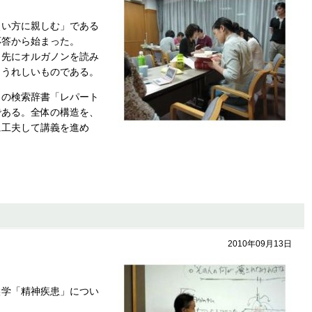
使い方に親しむ」である
応答から始まった。
も先にオルガノンを読み
もうれしいものである。
ィの検索辞書「レパート
である。全体の構造を、
に工夫して講義を進め
2010年09月13日
候学「精神疾患」につい