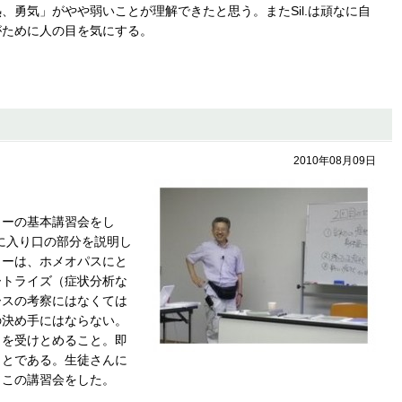
、勇気」がやや弱いことが理解できたと思う。またSil.は頑なに自
がために人の目を気にする。
2010年08月09日
リーの基本講習会をし
に入り口の部分を説明し
リーは、ホメオパスにと
ートライズ（症状分析な
ースの考察にはなくては
の決め手にはならない。
）を受けとめること。即
ことである。生徒さんに
、この講習会をした。