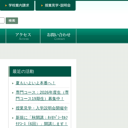
お問い合わせ
専門コースお問い合わせ
専門コース入学お申し込み
個人セッション
最近の活動
夏もいよいよ本番へ！
専門コース：2026年度生（専
門コース19期生）募集中！
授業見学・入学説明会開催中
新規に「秋開講：ﾎﾒｵﾊﾟｼｰｾﾙﾌ
ｹｱｺｰｽ（6回）」開講します！