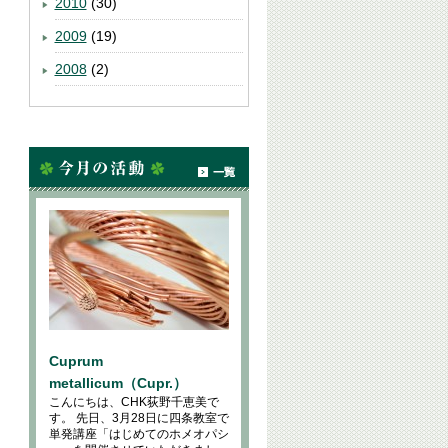
2010
(30)
2009
(19)
2008
(2)
Cuprum
metallicum（Cupr.）
こんにちは、CHK荻野千恵美で
す。 先日、3月28日に四条教室で
単発講座「はじめてのホメオパシ