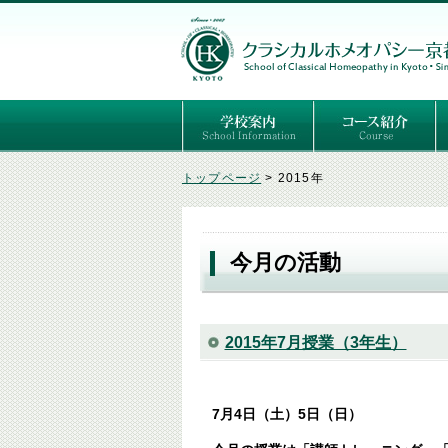
ごあいさつ
３つの基本理念
講師紹介
国際セミナー
ある日の学校生活（写真）
推薦者の声
よくあるご質問
予定表
はじめてのホメオパ
セルフケアコース
専門コース（4年制
専門コース（通信）
専門コース編入制度
トップページ
>
2015年
今月の活動
2015年7月授業（3年生）
7月4日（土）5日（日）