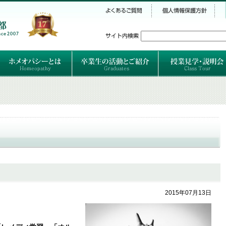
シー
）
ホメオパシーとは
クラシカルホメオパシーとは
オルガノンとは
ハーネマンの人生
ハーネマン以後のホメオパス
レメディの使い方ABC
卒業生のご紹介
卒業生の活動
2015年07月13日