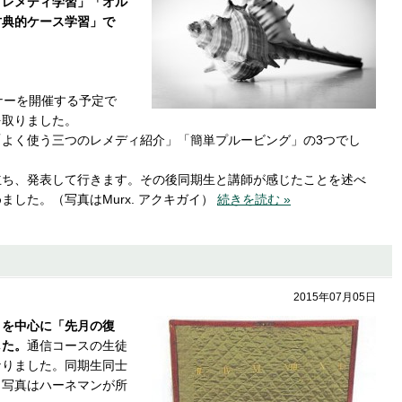
「レメディ学習」「オル
古典的ケース学習」で
ナーを開催する予定で
を取りました。
よく使う三つのレメディ紹介」「簡単プルービング」の3つでし
立ち、発表して行きます。その後同期生と講師が感じたことを述べ
した。（写真はMurx. アクキガイ）
続きを読む »
2015年07月05日
」を中心に「先月の復
した。
通信コースの生徒
なりました。同期生同士
（写真はハーネマンが所