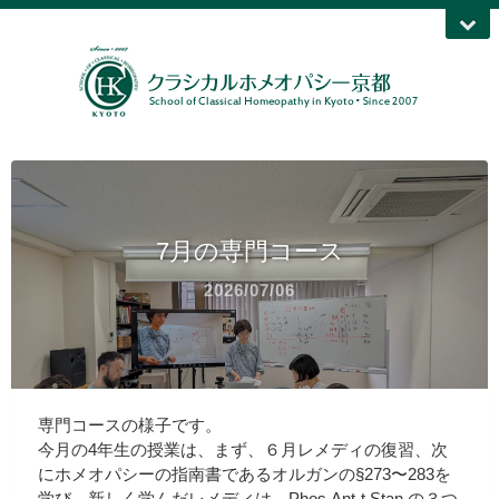
7月の専門コース
2026/07/06
専門コースの様子です。
今月の4年生の授業は、まず、６月レメディの復習、次
にホメオパシーの指南書であるオルガンの§273〜283を
学び、新しく学んだレメディは、Phos.Ant-t.Stan.の３つ