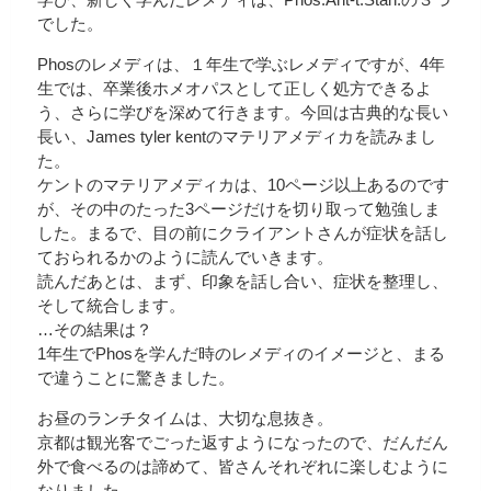
でした。
Phosのレメディは、１年生で学ぶレメディですが、4年
生では、卒業後ホメオパスとして正しく処方できるよ
う、さらに学びを深めて行きます。今回は古典的な長い
長い、James tyler kentのマテリアメディカを読みまし
た。
ケントのマテリアメディカは、10ページ以上あるのです
が、その中のたった3ページだけを切り取って勉強しま
した。まるで、目の前にクライアントさんが症状を話し
ておられるかのように読んでいきます。
読んだあとは、まず、印象を話し合い、症状を整理し、
そして統合します。
…その結果は？
1年生でPhosを学んだ時のレメディのイメージと、まる
で違うことに驚きました。
お昼のランチタイムは、大切な息抜き。
京都は観光客でごった返すようになったので、だんだん
外で食べるのは諦めて、皆さんそれぞれに楽しむように
なりました。