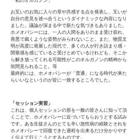
「私のオルガノン」
お互いのお気に入りの章や共感する点を発表し、互いが
自分の意見を述べ合うというダイナミックな内容になり
ました。議論が深まる中で新たな気づきもありました。
ホメオパシーには、一人の人間をありのまま受け容れ、
善悪で裁くような姿勢がみられないこと。また、物質文
明が高度に発展した現代で、多くの人が行き詰まり感・
閉塞感を感じていると受けとめているけれども、そこか
ら解き放ってくれる可能性がこのオルガノンの精神から
垣間見られること。等
最終的には、ホメオパシーが「普通」になる時代が来た
らいいなというのが皆に一致するところでした。
「セッション実習」
これは、個人セッションの形を一般の皆さんに知って頂
くことで、ホメオパシーに近づいてもらおうとする試み
です。ある生徒さんのとても辛い急性病の経験とそれを
ホメオパシーで回復できた過程を出来るだけ分かりやす
く伝えて行くこうとするものです。