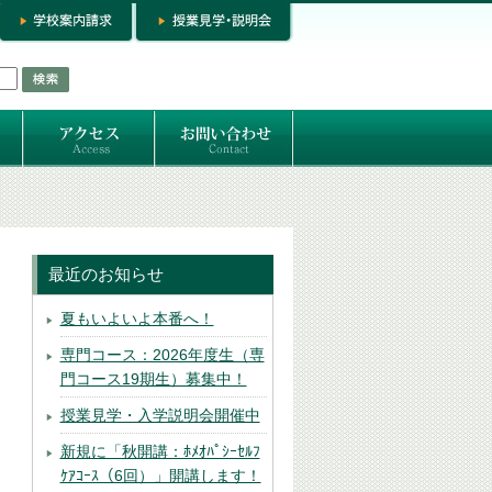
お問い合わせ
専門コースお問い合わせ
専門コース入学お申し込み
個人セッション
最近のお知らせ
夏もいよいよ本番へ！
専門コース：2026年度生（専
門コース19期生）募集中！
授業見学・入学説明会開催中
新規に「秋開講：ﾎﾒｵﾊﾟｼｰｾﾙﾌ
ｹｱｺｰｽ（6回）」開講します！