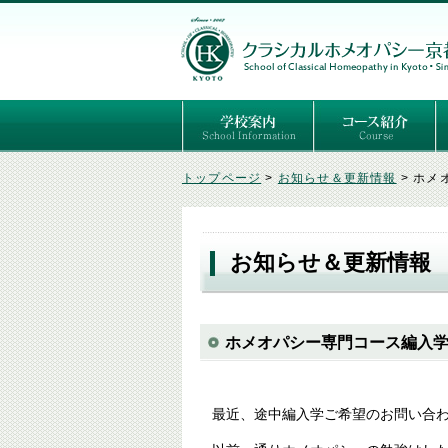
ごあいさつ
３つの基本理念
講師紹介
国際セミナー
ある日の学校生活（写真）
推薦者の声
よくあるご質問
予定表
はじめてのホメオパ
セルフケアコース
専門コース（4年制
専門コース（通信）
専門コース編入制度
トップページ
>
お知らせ＆更新情報
>
ホメ
お知らせ＆更新情報
ホメオパシー専門コース編入
最近、途中編入学ご希望のお問い合