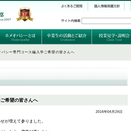
シー
）
ホメオパシーとは
クラシカルホメオパシーとは
オルガノンとは
ハーネマンの人生
ハーネマン以後のホメオパス
レメディの使い方ABC
卒業生のご紹介
卒業生の活動
オパシー専門コース編入学ご希望の皆さんへ
学ご希望の皆さんへ
2016年04月24日
わせが増えて参りました。