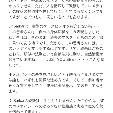
レパートリーや過去のマスターたちの書物からのものし
かありません。ただ、人を徹底して観察して、レメディ
との症状の類似性を探して行く。とてつもなくシンプル
ですが、とてつもなく美しいものでもあります。
Dr.Sarkarは、実際のケースビデオを紹介しながら・・・
この患者さんは、自分の身体症状をこう表現しました
ね。それは、そのまま、過去のマスターたちのこの一節
に書いてある通りです。だから、この患者さんには、こ
のレメディがマッチするはずです。さて、結果はご覧の
とおり。類似の法則という自然法則に則り、自然治癒が
起きていますね。 「JUST YOU SEE」・・・こんな感
じです。
ホメオパシーの基本原理もレメディ解説もざまざまな方
法論も、いずれも同様な進め方です。そして、参加者が
色々な質問をしても、即座に実例を示して返答してゆき
ます。
Dr.Sarkarの姿勢は、少しもぶれません。そこからは、彼
のホメオパシーへのゆるぎない信頼感と患者本位の姿勢
が伝わって来ます。