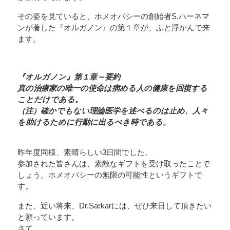
その姿を見ていると、ホメオパシーの創始者S.ハーネマ
ンが著した『オルガノン』の第１章が、ふと浮かんで来
ます。
『オルガノン』第１章～要約
真の治療家の唯一の使命は病める人の健康を回復する
ことだけである。
（注）確かでもない理論医学を述べるのは止め、人々
を助けるために行動に出るべき時である。
昨年度同様、素晴らしい3日間でした。
参加された皆さんは、素敵なギフトを受け取ったことで
しょう。ホメオパシーの無限の可能性というギフトで
す。
また、近い将来、Dr.Sarkarには、ぜひ来日して頂きたい
と願っています。
さて、