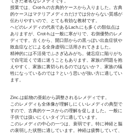
てきた著名なレメディです。
授業では、Crot-h.の古典的ケースから入りました。古典
的ケースはマテリアメディカだけでは分からない質感が
伝わりやすいので、とても有効な教材です。
ヘビのレメディの代表であるLach.にも多くの類似点は
ありますが、Crot-h.は一般に寒がりで、右側優勢のレメ
ディです。古くから、開口部からの黒っぽい出血症状や
敗血症などによる全身虚弱に活用されてきました。
精神的には不活発でふさぎ込みがち。健忘症に陥りがち
で自宅近くで道に迷うこともあります。家族の問題を抱
えやすく、家族に裏切られるのではないか？、家族の犠
牲になっているのでは？という思いが強い方に適してい
ます。
Zinc.は鉱物の亜鉛から調整されるレメディです。
このレメディも全体像が理解しにくいレメディの典型で
すので、古典的ケースからの理解を促しました。一般に
子供では扱いにくいタイプに適しています。
このレメディの中心の一つは、衰弱です。特に神経と脳
の衰弱した状態に適しています。神経は疲弊していて、