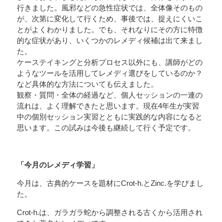
行きました。風邪などの急性症状では、全体像そのもの
が、次第に変化して行くため、事後では、捉えにくいこ
とがよくわかりました。でも、それなりにその方に特徴
的な症状があり、いくつかのレメディ候補は出て来まし
た。
ケーステイキングと分析プロセス以外にも、講師がどの
ようなツールを活用してレメディ選びをしているのか？
など具体的な方法についても伝えました。
観察・質問・全体の経過など、個人セッションの一連の
流れは、よく理解できたと思います。現在4年生が実習
中の個別セッション実習とともに実践的な内容になると
思います。この試みは今後も継続して行く予定です。
「今月のレメディ学習」
今月は、古典的ケースを題材にCrot-h.とZinc.を学びまし
た。
Crot-h.は、ガラガラ蛇から調整される古くから活用され