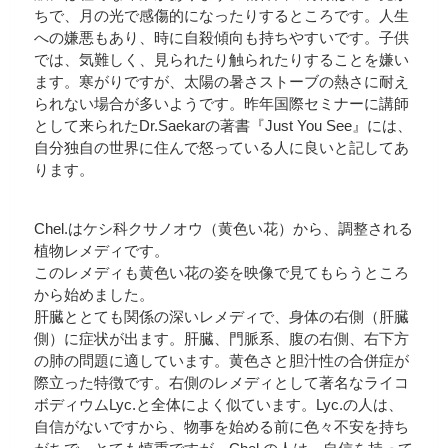
ちで、月の光で感傷的になったりするところです。人生
への嫌悪もあり、時に自殺傾向も持ちやすいです。子供
では、気難しく、見られたり触られたりすることを嫌い
ます。寒がりですが、太陽の暑さストーブの熱さに耐え
られない場合が多いようです。昨年国際セミナーに講師
として来られたDr.Saekarの著書『Just You See』には、
自分独自の世界に住んで怒っている人に良いと記してあ
ります。
Chel.はケシ科クサノオウ（黄色い花）から、調整される
植物レメディです。
このレメディも黄色い花の姿を映像で見てもらうところ
から始めました。
肝臓ととても関係の深いレメディで、身体の右側（肝臓
側）に症状が出ます。肝臓、門脈系、腹の右側、右下方
の肺の問題に適しています。黄色さと胆汁性の合併症が
際立った特徴です。右側のレメディとして著名なライコ
ボディウムLyc.と全体によく似ています。Lyc.の人は、
自信がないですから、物事を始める前に色々不安を持ち