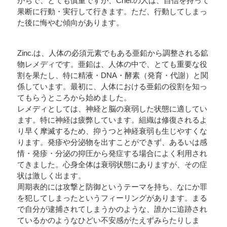
がちで、とても慎重ですが、Chel.の人は、自信を持って
果断に行動・実行して行きます。ただ、行動してしまっ
た後に悔やむ傾向があります。
Zinc.は、人体の必須元素でもある亜鉛から調整される鉱
物レメディです。亜鉛は、人体の中で、とても重要な役
割を果たし、特に精液・DNA・酵素（発育・代謝）と関
係しています。最初に、人体における亜鉛の役割を知っ
てもらうところから始めました。
レメディとしては、神経と脳の衰弱した状態に適してい
ます。特に神経は疲弊しています。組織は修復されるよ
り早く摩滅するため、抑うつと神経衰弱も生じやすくな
ります。発疹や分泌物を出すことができず、あるいは感
情・発疹・分泌の抑圧から発症する場合によく利用され
てきました。心身全体は衰弱状態にありますが、その症
状は激しく出ます。
周期表的には攻撃と防御というテーマを持ち、なにか罪
を犯してしまったというフィーリングがあります。まる
で自分が逮捕されてしまうかのような、誰かに追跡され
ているかのようなひどい不安感がたえずみらたりしま