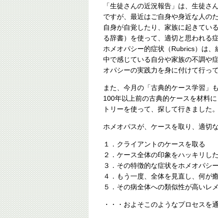
「生徒さんの近況報告」は、生徒さ
ですが、最近はご自身や身近な人の
自身が自覚したり、家族に起きてい
る辞書）を使って、適切と思われる症状
ホメオパシー的症状（Rubrics）
中で感じている自分や家族の不調や症状
オパシーの実践力を身に付けて行っ
また、今月の「古典的ケース学習」
100年以上前の古典的ケースを材料
トリーを使って、探して行きました
ホメオパスが、ケースを取り、適切
１．クライアントのケースを取る
２．ケース全体の印象をハッキリし
３．その特徴的な症状をホメオパシ
４．もう一度、全体を見直し、何が
５．その病全体への類似性が高いレ
・・・およそこのようなプロセスを