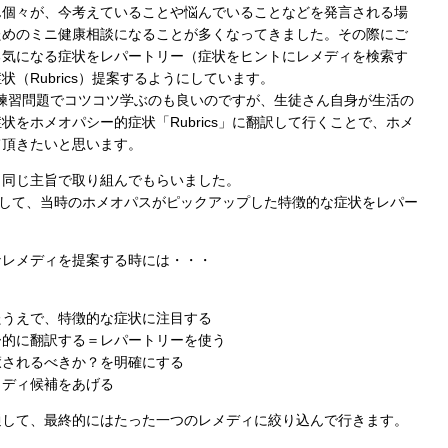
ん個々が、今考えていることや悩んでいることなどを発言される場
ためのミニ健康相談になることが多くなってきました。その際にご
る気になる症状をレパートリー（症状をヒントにレメディを検索す
（Rubrics）提案するようにしています。
は、練習問題でコツコツ学ぶのも良いのですが、生徒さん自身が生活の
をホメオパシー的症状「Rubrics」に翻訳して行くことで、ホメ
て頂きたいと思います。
も同じ主旨で取り組んでもらいました。
にして、当時のホメオパスがピックアップした特徴的な症状をレパー
。
なレメディを提案する時には・・・
たうえで、特徴的な症状に注目する
ー的に翻訳する＝レパートリーを使う
癒されるべきか？を明確にする
メディ候補をあげる
通して、最終的にはたった一つのレメディに絞り込んで行きます。