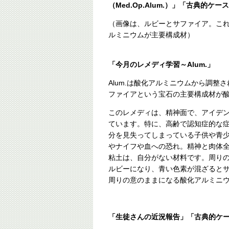
（Med.Op.Alum.）」「古典的ケ
（画像は、ルビーとサファイア。これら
ルミニウムが主要構成材）
「今月のレメディ学習～Alum.」
Alum.は酸化アルミニウムから調
ファイアという宝石の主要構成材が
このレメディは、精神面で、アイデ
ています。特に、高齢で認知症的な
分を見失ってしまっている子供や青
やナイフや血への恐れ。精神と肉体
粘土は、自分がない材料です。周り
ルビーになり、青い色素が混ざると
周りの意のままになる酸化アルミニ
「生徒さんの近況報告」「古典的ケ