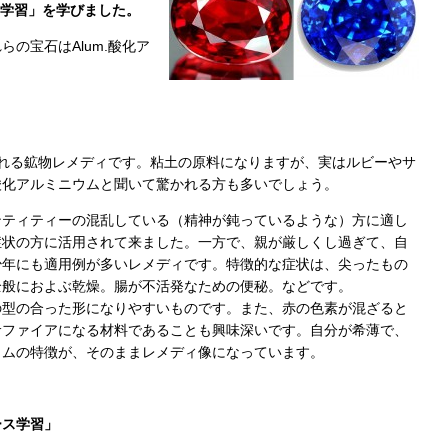
ース学習」を学びました。
の宝石はAlum.酸化ア
整される鉱物レメディです。粘土の原料になりますが、実はルビーやサ
酸化アルミニウムと聞いて驚かれる方も多いでしょう。
ンティティーの混乱している（精神が鈍っているような）方に適し
症状の方に活用されて来ました。一方で、親が厳しくし過ぎて、自
少年にも適用例が多いレメディです。特徴的な症状は、尖ったもの
全般におよぶ乾燥。腸が不活発なための便秘。などです。
の型の合った形になりやすいものです。また、赤の色素が混ざると
サファイアになる材料であることも興味深いです。自分が希薄で、
ウムの特徴が、そのままレメディ像になっています。
ース学習」