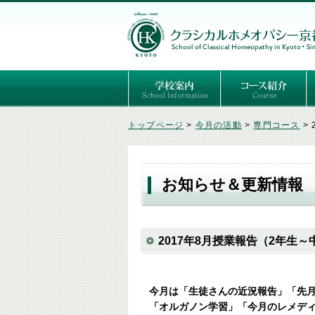
ごあいさつ
３つの基本理念
講師紹介
国際セミナー
ある日の学校生活（写真）
推薦者の声
よくあるご質問
予定表
はじめてのホメオパ
セルフケアコース
専門コース（4年制
専門コース（通信）
専門コース編入制度
トップページ
>
今月の活動
>
専門コース
>
お知らせ＆更新情報
2017年8月授業報告（2年生
今月は「生徒さんの近況報告」「先
「オルガノン学習」「今月のレメデ