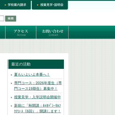
お問い合わせ
専門コースお問い合わせ
専門コース入学お申し込み
個人セッション
最近の活動
夏もいよいよ本番へ！
専門コース：2026年度生（専
門コース19期生）募集中！
授業見学・入学説明会開催中
新規に「秋開講：ﾎﾒｵﾊﾟｼｰｾﾙﾌ
ｹｱｺｰｽ（6回）」開講します！