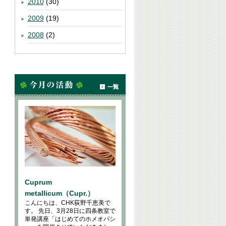
2010
(30)
2009
(19)
2008
(2)
Cuprum
metallicum（Cupr.）
こんにちは、CHK荻野千恵美で
す。 先日、3月28日に四条教室で
単発講座「はじめてのホメオパシ