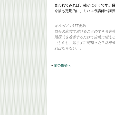
言われてみれば、確かにそうです。
今後も定期的に、ミハエラ講師の講
オルガノン§77要約
自分の意志で避けることのできる有
活様式を改善するだけで自然に消え
（しかし、知らずに間違った生活様
ればならない。）
«
前の投稿へ