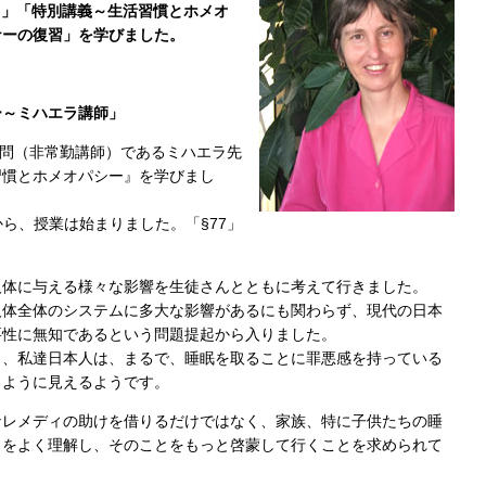
h.）」「特別講義～生活習慣とホメオ
ナーの復習」を学びました。
ー～ミハエラ講師」
の顧問（非常勤講師）であるミハエラ先
習慣とホメオパシー』を学びまし
から、授業は始まりました。「§77」
人体に与える様々な影響を生徒さんとともに考えて行きました。
人体全体のシステムに多大な影響があるにも関わらず、現代の日本
要性に無知であるという問題提起から入りました。
と、私達日本人は、まるで、睡眠を取ることに罪悪感を持っている
るように見えるようです。
なレメディの助けを借りるだけではなく、家族、特に子供たちの睡
とをよく理解し、そのことをもっと啓蒙して行くことを求められて