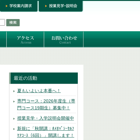
お問い合わせ
専門コースお問い合わせ
専門コース入学お申し込み
個人セッション
最近の活動
夏もいよいよ本番へ！
専門コース：2026年度生（専
門コース19期生）募集中！
授業見学・入学説明会開催中
新規に「秋開講：ﾎﾒｵﾊﾟｼｰｾﾙﾌ
ｹｱｺｰｽ（6回）」開講します！