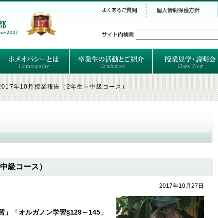
シー
）
ホメオパシーとは
クラシカルホメオパシーとは
オルガノンとは
ハーネマンの人生
ハーネマン以後のホメオパス
レメディの使い方ABC
卒業生のご紹介
卒業生の活動
2017年10月授業報告（2年生～中級コース）
～中級コース）
2017年10月27日
」「オルガノン学習§129～145」