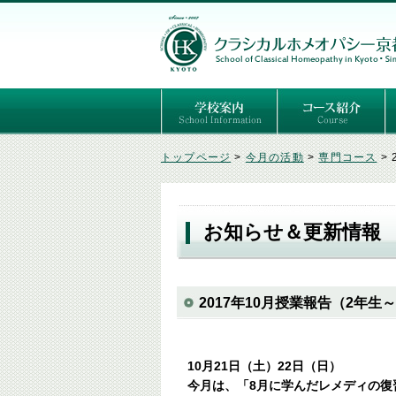
ごあいさつ
３つの基本理念
講師紹介
国際セミナー
ある日の学校生活（写真）
推薦者の声
よくあるご質問
予定表
はじめてのホメオパ
セルフケアコース
専門コース（4年制
専門コース（通信）
専門コース編入制度
トップページ
>
今月の活動
>
専門コース
>
お知らせ＆更新情報
2017年10月授業報告（2年生
10月21日（土）22日（日）
今月は、「8月に学んだレメディの復習