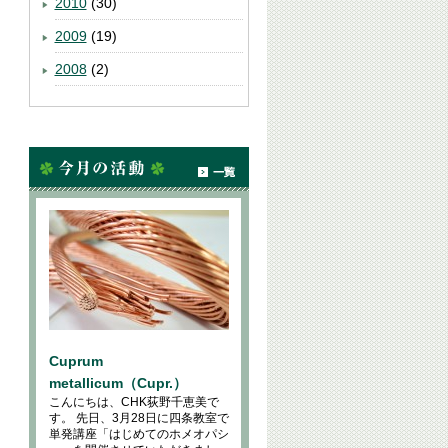
2010
(30)
2009
(19)
2008
(2)
Cuprum
metallicum（Cupr.）
こんにちは、CHK荻野千恵美で
す。 先日、3月28日に四条教室で
単発講座「はじめてのホメオパシ