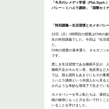
「今月のレメディ学習（Plat.Syp
パシー～ミハエラ講師」「国際セミ
「特別講義～生活習慣とホメオパシ
22日（日）1時間目の授業はCHK
生の特別講義でした。今回は『生活
た。
CHKの授業の基本通り、オルガノン
です。
悪しき生活習慣である睡眠不足が、
睡眠不足がホルモン系、免疫系など
では、国も国民もあまりにもその重
ミハエラ講師という外国人から見る
かのような奇妙な環境下で生きてい
ホメオパシーを学ぶ私たちは、適切
眠の確保にもっと力を注いで行くこ
いることを学びました。