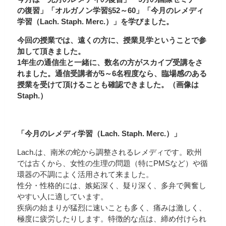
の復習」「オルガノン学習§52～60」「今月のレメディ
学習（Lach. Staph. Merc.）」を学びました。
今回の授業では、遠くの方に、授業見学ということで参
加して頂きました。
1年生の通信生と一緒に、数名の方がスカイプ受講をさ
れました。通信受講者が5～6名程度なら、臨場感のある
授業を受けて頂けることも確認できました。（画像は
Staph.）
「今月のレメディ学習（Lach. Staph. Merc.）」
Lach.は、南米の蛇から調整されるレメディです。欧州
では古くから、女性の生理の問題（特にPMSなど）や循
環器の不調によく活用されて来ました。
性分・性格的には、嫉妬深く、疑り深く、多弁で興奮し
やすい人に適しています。
疾病の始まりが猛烈に速いことも多く、痛みは激しく、
極度に疲労したりします。特徴的な点は、締め付けられ