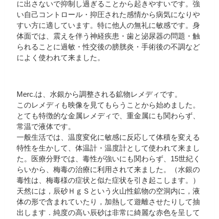
に出さないで抑制し過ぎることから起きやすいです。強
い自己コントロール・抑圧された感情から病気になりや
すい方に適しています。特に他人の無礼に敏感です。身
体面では、震えを伴う神経疾患・歯と泌尿器の問題・触
られることに過敏・性交後の膀胱炎・手術後の不調など
によく使われて来ました。
Merc.は、水銀から調整される鉱物レメディです。
このレメディも映像を見てもらうことから始めました。
とても特徴的な金属レメディで、重金属にも関わらず、
常温で液体です。
一般生活では、温度変化に敏感に反応して体積を変える
特性を生かして、体温計・温度計として使われて来まし
た。医療分野では、毒性が強いにも関わらず、15世紀く
らいから、梅毒の治療に利用されて来ました。（水銀の
毒性は、梅毒様の症状と似た症状を引き起こします。）
天然には，辰砂ＨｇＳという火山性鉱物の空洞内に，液
体の形で含まれていたり，加熱して遊離させたりして抽
出します．純度の高い辰砂は非常に綺麗な赤色を呈して