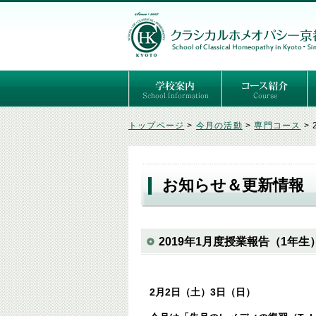
ごあいさつ
３つの基本理念
講師紹介
国際セミナー
ある日の学校生活（写真）
推薦者の声
よくあるご質問
予定表
はじめてのホメオパ
セルフケアコース
専門コース（4年制
専門コース（通信）
専門コース編入制度
トップページ
>
今月の活動
>
専門コース
>
お知らせ＆更新情報
2019年1月度授業報告（1年生
2月2日（土）3日（日）