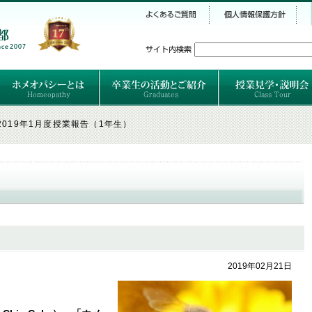
シー
）
ホメオパシーとは
クラシカルホメオパシーとは
オルガノンとは
ハーネマンの人生
ハーネマン以後のホメオパス
レメディの使い方ABC
卒業生のご紹介
卒業生の活動
2019年1月度授業報告（1年生）
）
2019年02月21日