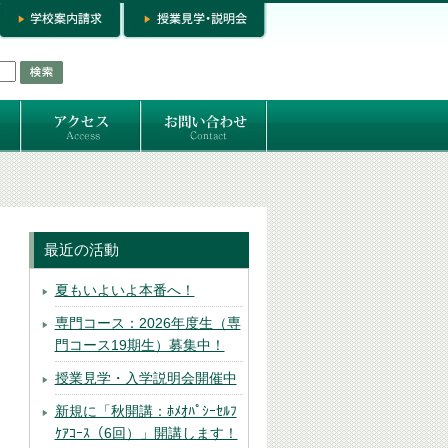
お問い合わせ
専門コースお問い合わせ
専門コース入学お申し込み
個人セッション
最近の活動
夏もいよいよ本番へ！
専門コース：2026年度生（専
門コース19期生）募集中！
授業見学・入学説明会開催中
新規に「秋開講：ﾎﾒｵﾊﾟｼｰｾﾙﾌ
ｹｱｺｰｽ（6回）」開講します！