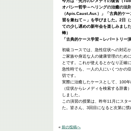
今月は「先月のレメディの復習（Tub.Ch
オパシー哲学～ヘリングの治癒の法
（Apis.Caust.Aur.）」「古典
習を兼ねて～」を学びました。2日（
ての少し遅めの新年会を楽しみました。
蜂）
「古典的ケース学習～レパートリー
初級コースでは、急性症状への対応
ご家族や身近な人の健康管理のため
とです。これが使えるとかなり正確
急性時でも、一人の人にいくつかの
切です。
実際に治癒したケースとして、100
（症状からレメディを検索する辞書
しました。
この演習の授業は、昨年11月にスタ
た。皆さん、3回目になると次第に慣
«
前の投稿へ