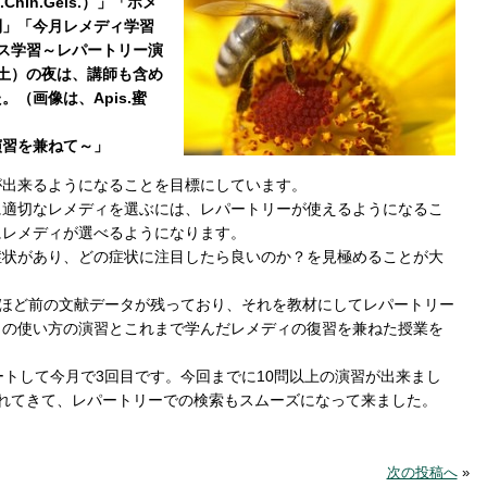
in.Gels.）」「ホメ
則」「今月レメディ学習
的ケース学習～レパートリー演
土）の夜は、講師も含め
（画像は、Apis.蜜
演習を兼ねて～」
が出来るようになることを目標にしています。
に適切なレメディを選ぶには、レパートリーが使えるようになるこ
にレメディが選べるようになります。
症状があり、どの症状に注目したら良いのか？を見極めることが大
年ほど前の文献データが残っており、それを教材にしてレパートリー
）の使い方の演習とこれまで学んだレメディの復習を兼ねた授業を
ートして今月で3回目です。今回までに10問以上の演習が出来まし
れてきて、レパートリーでの検索もスムーズになって来ました。
次の投稿へ
»