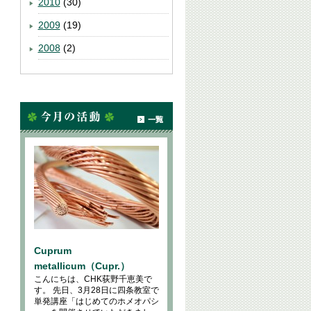
2010
(30)
2009
(19)
2008
(2)
Cuprum
metallicum（Cupr.）
こんにちは、CHK荻野千恵美で
す。 先日、3月28日に四条教室で
単発講座「はじめてのホメオパシ