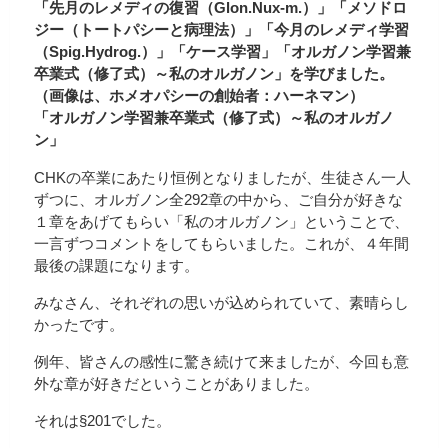
「先月のレメディの復習（Glon.Nux-m.）」「メソドロ
ジー（トートパシーと病理法）」「今月のレメディ学習
（Spig.Hydrog.）」「ケース学習」「オルガノン学習兼
卒業式（修了式）～私のオルガノン」を学びました。
（画像は、ホメオパシーの創始者：ハーネマン）
「オルガノン学習兼卒業式（修了式）～私のオルガノ
ン」
CHKの卒業にあたり恒例となりましたが、生徒さん一人
ずつに、オルガノン全292章の中から、ご自分が好きな
１章をあげてもらい「私のオルガノン」ということで、
一言ずつコメントをしてもらいました。これが、４年間
最後の課題になります。
みなさん、それぞれの思いが込められていて、素晴らし
かったです。
例年、皆さんの感性に驚き続けて来ましたが、今回も意
外な章が好きだということがありました。
それは§201でした。