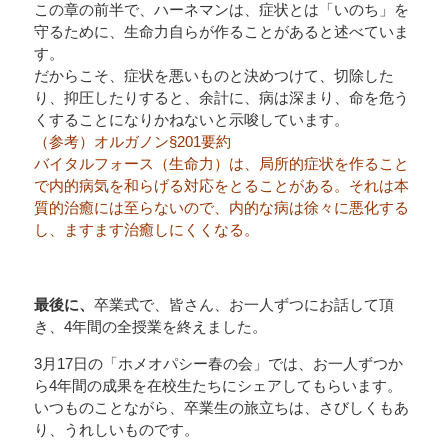
この章の前半で、ハーネマンは、症状とは「いのち」を
守るために、生命力自らが作ることがあると述べていま
す。
だからこそ、症状を悪いものと決めつけて、切除した
り、抑圧したりすると、余計に、病は深まり、命を危う
くすることになりかねないと示唆しています。
（参考）オルガノン§201要約
バイタルフォース（生命力）は、局所的症状を作ること
で内的病気を和らげる対応をとることがある。それは本
質的治癒には至らないので、内的な病は徐々に悪化する
し、ますます治癒しにくくなる。
最後に、
卒業式で、皆さん、お一人ずつにお話して頂
き、4年間の全授業を終えました。
3月17日の「ホメオパシー春の会」では、お一人ずつか
ら4年間の成果を在校生たちにシェアしてもらいます。
いつものことながら、卒業生の旅立ちは、さびしくもあ
り、うれしいものです。