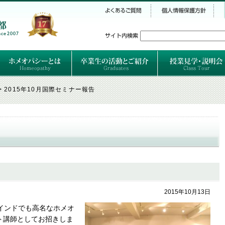
シー
）
ホメオパシーとは
クラシカルホメオパシーとは
オルガノンとは
ハーネマンの人生
ハーネマン以後のホメオパス
レメディの使い方ABC
卒業生のご紹介
卒業生の活動
>
2015年10月国際セミナー報告
2015年10月13日
、インドでも高名なホメオ
スト講師としてお招きしま