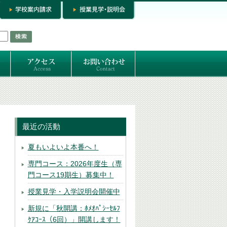
お問い合わせ
専門コースお問い合わせ
専門コース入学お申し込み
個人セッション
最近の活動
夏もいよいよ本番へ！
専門コース：2026年度生（専
門コース19期生）募集中！
授業見学・入学説明会開催中
新規に「秋開講：ﾎﾒｵﾊﾟｼｰｾﾙﾌ
ｹｱｺｰｽ（6回）」開講します！