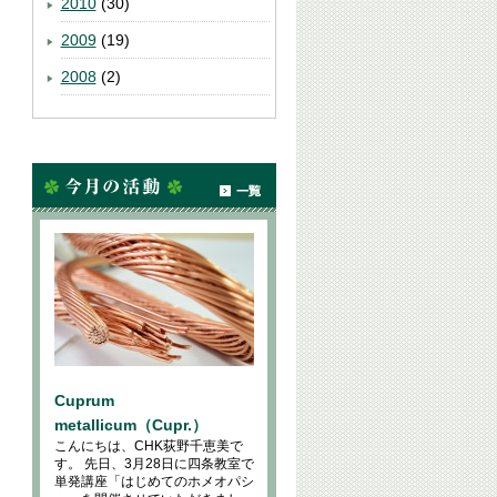
2010
(30)
2009
(19)
2008
(2)
Cuprum
metallicum（Cupr.）
こんにちは、CHK荻野千恵美で
す。 先日、3月28日に四条教室で
単発講座「はじめてのホメオパシ