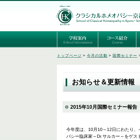
ごあいさつ
３つの基本理念
講師紹介
国際セミナー
ある日の学校生活（写真）
推薦者の声
よくあるご質問
予定表
はじめてのホメオパ
セルフケアコース
専門コース（4年制
専門コース（通信）
専門コース編入制度
トップページ
>
今月の活動
>
国際セミナー
お知らせ＆更新情報
2015年10月国際セミナー報告
今年度は、10月10～12日にわたり
パシー臨床家～Dr.サルカー～をゲ