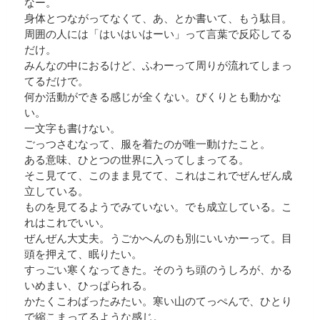
なー。
身体とつながってなくて、あ、とか書いて、もう駄目。
周囲の人には「はいはいはーい」って言葉で反応してる
だけ。
みんなの中におるけど、ふわーって周りが流れてしまっ
てるだけで。
何か活動ができる感じが全くない。ぴくりとも動かな
い。
一文字も書けない。
ごっつさむなって、服を着たのが唯一動けたこと。
ある意味、ひとつの世界に入ってしまってる。
そこ見てて、このまま見てて、これはこれでぜんぜん成
立している。
ものを見てるようでみていない。でも成立している。こ
れはこれでいい。
ぜんぜん大丈夫。うごかへんのも別にいいかーって。目
頭を押えて、眠りたい。
すっごい寒くなってきた。そのうち頭のうしろが、かる
いめまい、ひっぱられる。
かたくこわばったみたい。寒い山のてっぺんで、ひとり
で縮こまってるような感じ。