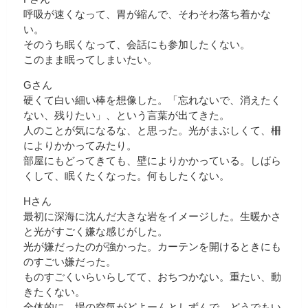
呼吸が速くなって、胃が縮んで、そわそわ落ち着かな
い。
そのうち眠くなって、会話にも参加したくない。
このまま眠ってしまいたい。
Gさん
硬くて白い細い棒を想像した。「忘れないで、消えたく
ない、残りたい」、という言葉が出てきた。
人のことが気になるな、と思った。光がまぶしくて、柵
によりかかってみたり。
部屋にもどってきても、壁によりかかっている。しばら
くして、眠くたくなった。何もしたくない。
Hさん
最初に深海に沈んだ大きな岩をイメージした。生暖かさ
と光がすごく嫌な感じがした。
光が嫌だったのが強かった。カーテンを開けるときにも
のすごい嫌だった。
ものすごくいらいらしてて、おちつかない。重たい、動
きたくない。
全体的に、場の空気がどよーんとしずんで、どうでもい